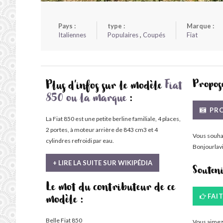
Pays :
type :
Marque :
Italiennes
Populaires
,
Coupés
Fiat
Propose
Plus d'infos sur le modèle
Fiat
850 ou la marque
:
PRO
La Fiat 850 est une petite berline familiale, 4 places,
2 portes, à moteur arrière de 843 cm3 et 4
Vous souha
cylindres refroidi par eau.
Bonjourlavi
+ LIRE LA SUITE SUR WIKIPÉDIA
Souten
Le mot du contributeur de ce
FAI
modèle :
Belle Fiat 850
Vous aimez 