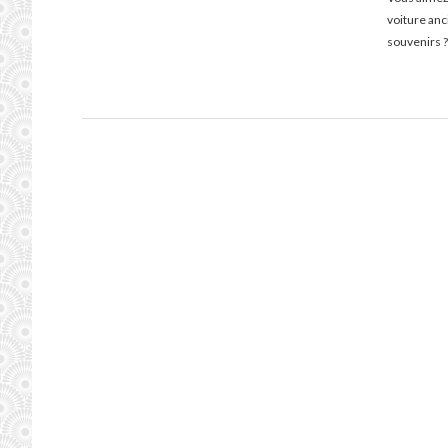
voiture an
souvenirs ?