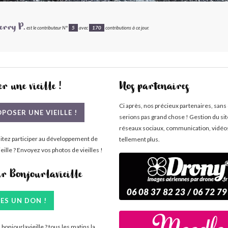
erry P.
est le contributeur N°
5
avec
170
contributions à ce jour.
r une vieille !
Nos partenaires
Ci après, nos précieux partenaires, sans
POSER UNE VIEILLE !
serions pas grand chose ! Gestion du si
réseaux sociaux, communication, vidéo
itez participer au développement de
tellement plus.
eille ? Envoyez vos photos de vieilles !
ir Bonjourlavieille
TES UN DON !
bonjourlavieille ? tous les matins la