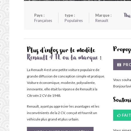
Pays :
type :
Marque :
Thi
Françaises
Populaires
Renault
Propose
Plus d'infos sur le modèle
Renault 4 TL ou la marque
:
PRO
La Renault 4 est une petite voiture populaire de
grande diffusion de conception simple et pratique.
Vous souha
Voiture économique, modeste, polyvalente,
Bonjourlavi
innovante, elle était la réponse de Renault à la
Citroën 2 CV de 1948.
Souten
Renault, ayant pu apprécier les avantages et les
inconvénients de la 2 CV, conçut et fournit un
FAI
véhicule plus grand et plus urbain.
Vous aimez 