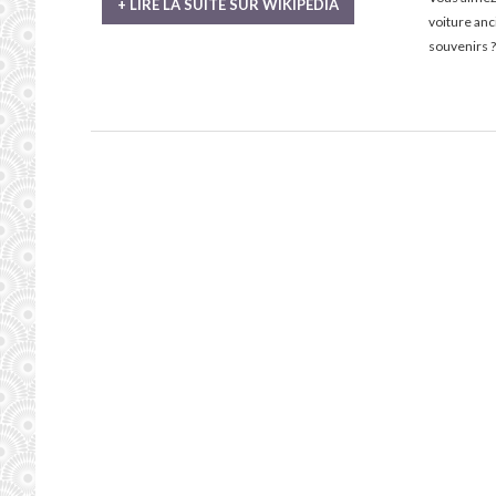
+ LIRE LA SUITE SUR WIKIPÉDIA
voiture an
souvenirs ?