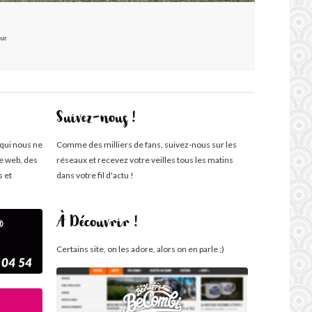
ur.
Suivez-nous !
 qui nous ne
Comme des milliers de fans, suivez-nous sur les
te web, des
réseaux et recevez votre veilles tous les matins
s et
dans votre fil d'actu !
À Découvrir !
Certains site, on les adore, alors on en parle ;)