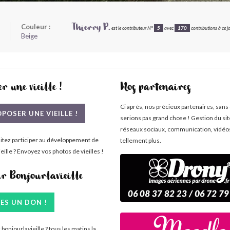
Couleur :
Thierry P.
est le contributeur N°
5
avec
170
contributions à ce jo
Beige
r une vieille !
Nos partenaires
Ci après, nos précieux partenaires, sans
POSER UNE VIEILLE !
serions pas grand chose ! Gestion du si
réseaux sociaux, communication, vidéo
itez participer au développement de
tellement plus.
eille ? Envoyez vos photos de vieilles !
ir Bonjourlavieille
TES UN DON !
bonjourlavieille ? tous les matins la