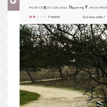
POUR CE
25 JUIN 2016,
NOUS PRO
Thierry P.
9
votants
Et si vous votiez ?