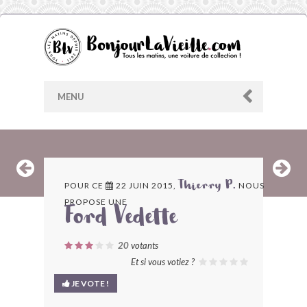
MENU
AU HASARD
POUR CE
22 JUIN 2015,
NOUS
Thierry P.
PROPOSE UNE
ARCHIVES
Ford Vedette
LES CONTRIBUTEURS
20
votants
Et si vous votiez ?
LE BLOG
JE VOTE !