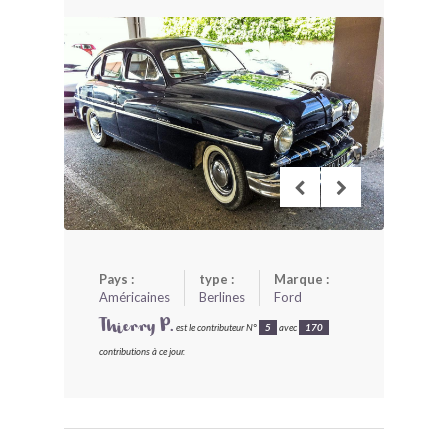
BONJOURLAVIEILLE ?
MODÈLES ET MARQUES
COMMENT FONCTIONNE BLV ?
Pays :
type :
Marque :
Américaines
Berlines
Ford
Thierry P.
est le contributeur N°
5
avec
170
contributions à ce jour.