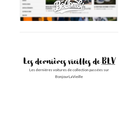
Les dernières vieilles de
BLV
Les dernières voitures de collection passées sur
BonjourLaVieille