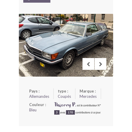
BONJOURLAVIEILLE ?
MODÈLES ET MARQUES
COMMENT FONCTIONNE BLV ?
Pays :
type :
Marque :
Allemandes
Coupés
Mercedes
Couleur :
Thierry P.
est le contributeur N°
Bleu
5
avec
170
contributions à ce jour.