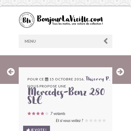
MENU
AU HASARD
POUR CE
15 OCTOBRE 2016,
Thierry P.
NOUS PROPOSE UNE
ARCHIVES
Mercedes-Benz 280
SLC
LES CONTRIBUTEURS
7
votants
LE BLOG
Et si vous votiez ?
JE VOTE !