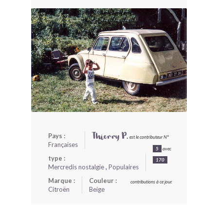
BONJOURLAVIEILLE ?
MODÈLES ET MARQUES
COMMENT FONCTIONNE BLV ?
Pays :
Thierry P.
est le contributeur N°
Françaises
5
avec
type :
170
Mercredis nostalgie
,
Populaires
Marque :
Couleur :
contributions à ce jour.
Citroën
Beige