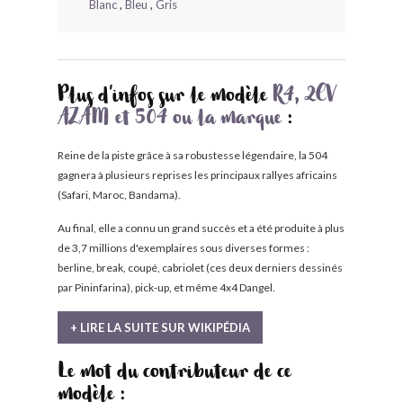
Blanc
,
Bleu
,
Gris
Plus d'infos sur le modèle
R4, 2CV
AZAM et 504 ou la marque
:
Reine de la piste grâce à sa robustesse légendaire, la 504
gagnera à plusieurs reprises les principaux rallyes africains
(Safari, Maroc, Bandama).
Au final, elle a connu un grand succès et a été produite à plus
de 3,7 millions d'exemplaires sous diverses formes :
berline, break, coupé, cabriolet (ces deux derniers dessinés
par Pininfarina), pick-up, et même 4x4 Dangel.
+ LIRE LA SUITE SUR WIKIPÉDIA
Le mot du contributeur de ce
modèle :