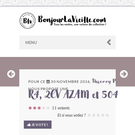
MENU
AU HASARD
POUR CE
30 NOVEMBRE 2016,
Thierry P.
NOUS PROPOSE UNE
ARCHIVES
R4, 2CV AZAM et 504
LES CONTRIBUTEURS
11
votants
Et si vous votiez ?
LE BLOG
JE VOTE !