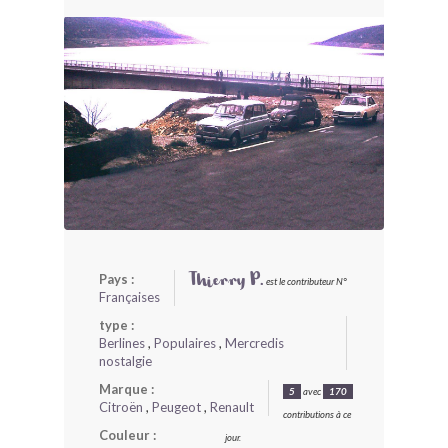
BONJOURLAVIEILLE ?
MODÈLES ET MARQUES
COMMENT FONCTIONNE BLV ?
Pays :
Thierry P.
est le contributeur N°
Françaises
type :
Berlines
,
Populaires
,
Mercredis
nostalgie
Marque :
5
avec
170
Citroën
,
Peugeot
,
Renault
contributions à ce
Couleur :
jour.