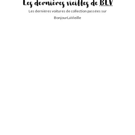
Les dernières vieilles de
BLV
Les dernières voitures de collection passées sur
BonjourLaVieille