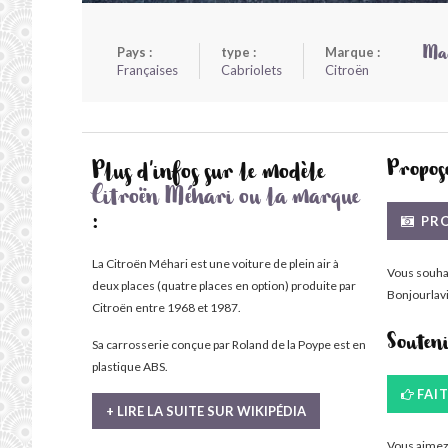
Pays :
type :
Marque :
Mar
Françaises
Cabriolets
Citroën
Propose
Plus d'infos sur le modèle
Citroën Méhari ou la marque
PRO
:
La Citroën Méhari est une voiture de plein air à
Vous souha
deux places (quatre places en option) produite par
Bonjourlavi
Citroën entre 1968 et 1987.
Souten
Sa carrosserie conçue par Roland de la Poype est en
plastique ABS.
FAI
+ LIRE LA SUITE SUR WIKIPÉDIA
Vous aimez 