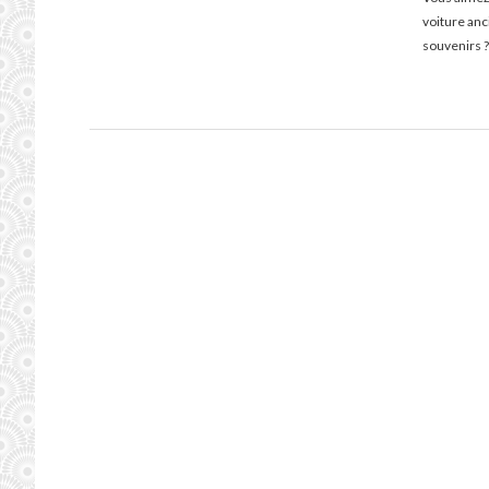
voiture an
souvenirs ?