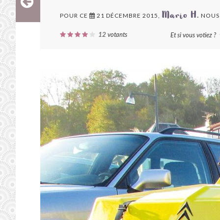
POUR CE
21 DÉCEMBRE 2015,
NOUS
Mario H.
12
votants
Et si vous votiez ?