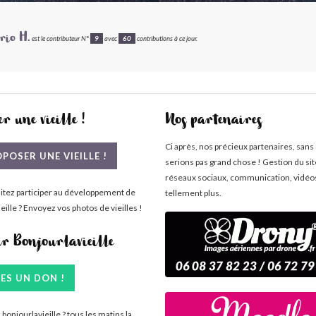
io H.
est le contributeur N°
9
avec
60
contributions à ce jour.
r une vieille !
Nos partenaires
Ci après, nos précieux partenaires, sans
POSER UNE VIEILLE !
serions pas grand chose ! Gestion du si
réseaux sociaux, communication, vidéo
itez participer au développement de
tellement plus.
eille ? Envoyez vos photos de vieilles !
ir Bonjourlavieille
TES UN DON !
bonjourlavieille ? tous les matins la