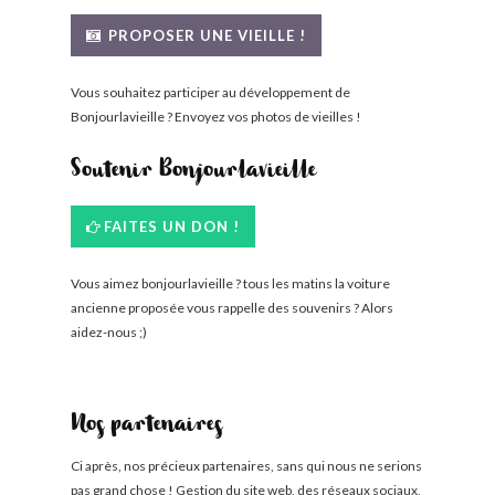
BONJOURLAVIEILLE ?
PROPOSER UNE VIEILLE !
MODÈLES ET MARQUES
Vous souhaitez participer au développement de
Bonjourlavieille ? Envoyez vos photos de vieilles !
COMMENT FONCTIONNE BLV ?
Soutenir Bonjourlavieille
FAITES UN DON !
Vous aimez bonjourlavieille ? tous les matins la voiture
ancienne proposée vous rappelle des souvenirs ? Alors
aidez-nous ;)
Nos partenaires
Ci après, nos précieux partenaires, sans qui nous ne serions
pas grand chose ! Gestion du site web, des réseaux sociaux,