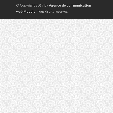
© Copyright 2017 by
Agence de communication
web Meedle
. Tous droits réservés.