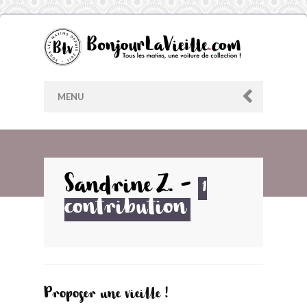
MENU
AU HASARD
Sandrine Z.
-
1
contribution
ARCHIVES
LES CONTRIBUTEURS
LE BLOG
Proposer une vieille !