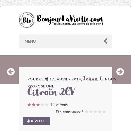
MENU
AU HASARD
POUR CE
17 JANVIER 2014,
NOUS
Johan C.
PROPOSE UNE
ARCHIVES
Citroën 2CV
LES CONTRIBUTEURS
11
votants
Et si vous votiez ?
LE BLOG
JE VOTE !