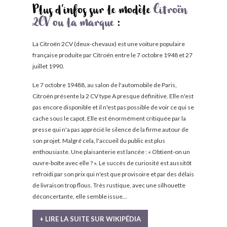
Plus d'infos sur le modèle
Citroën
2CV ou la marque
:
La Citroën 2CV (deux-chevaux) est une voiture populaire
française produite par Citroën entre le 7 octobre 1948 et 27
juillet 1990.
Le 7 octobre 19488, au salon de l'automobile de Paris,
Citroën présente la 2 CV type A presque définitive. Elle n'est
pas encore disponible et il n'est pas possible de voir ce qui se
cache sous le capot. Elle est énormément critiquée par la
presse qui n'a pas apprécié le silence de la firme autour de
son projet. Malgré cela, l'accueil du public est plus
enthousiaste. Une plaisanterie est lancée : « Obtient-on un
ouvre-boîte avec elle ? ». Le succès de curiosité est aussitôt
refroidi par son prix qui n'est que provisoire et par des délais
de livraison trop flous. Très rustique, avec une silhouette
déconcertante, elle semble issue...
+ LIRE LA SUITE SUR WIKIPÉDIA