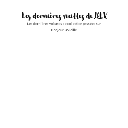
Les dernières vieilles de
BLV
Les dernières voitures de collection passées sur
BonjourLaVieille