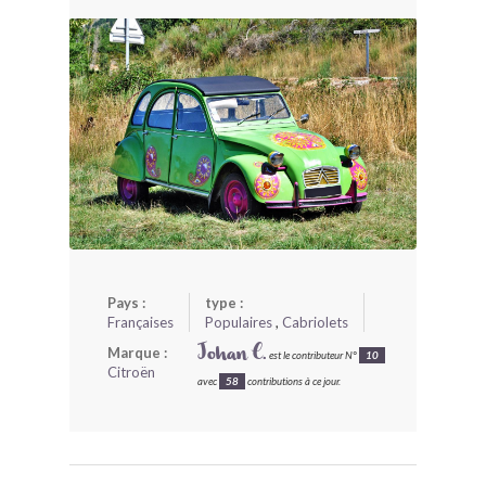
BONJOURLAVIEILLE ?
MODÈLES ET MARQUES
COMMENT FONCTIONNE BLV ?
Pays :
type :
Françaises
Populaires
,
Cabriolets
Marque :
Johan C.
est le contributeur N°
10
Citroën
avec
58
contributions à ce jour.