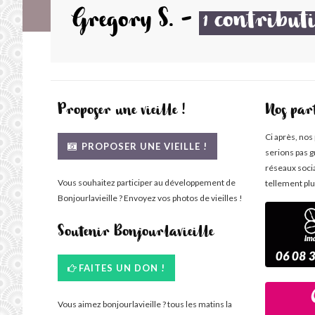
Gregory S.
-
contribut
1
Proposer une vieille !
Nos par
Ci après, nos
PROPOSER UNE VIEILLE !
serions pas g
réseaux soci
Vous souhaitez participer au développement de
tellement plu
Bonjourlavieille ? Envoyez vos photos de vieilles !
Soutenir Bonjourlavieille
FAITES UN DON !
Vous aimez bonjourlavieille ? tous les matins la