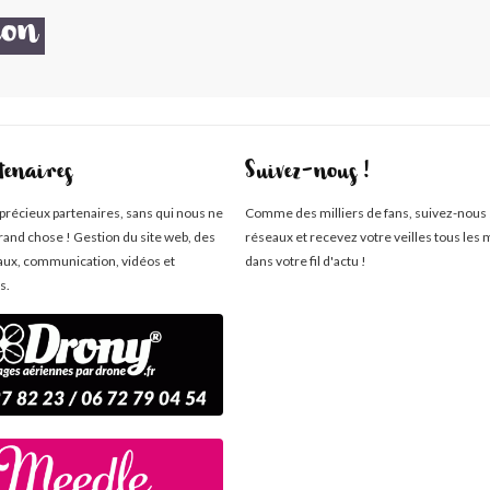
ion
tenaires
Suivez-nous !
 précieux partenaires, sans qui nous ne
Comme des milliers de fans, suivez-nous 
rand chose ! Gestion du site web, des
réseaux et recevez votre veilles tous les 
aux, communication, vidéos et
dans votre fil d'actu !
s.