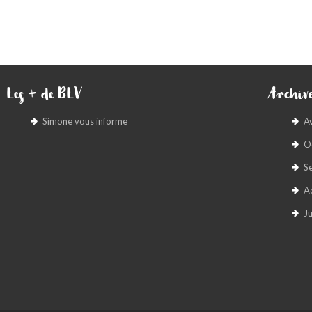
Les + de BLV
Archive
Simone vous informe
A
O
S
A
Ju