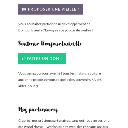
BONJOURLAVIEILLE ?
PROPOSER UNE VIEILLE !
MODÈLES ET MARQUES
Vous souhaitez participer au développement de
Bonjourlavieille ? Envoyez vos photos de vieilles !
COMMENT FONCTIONNE BLV ?
Soutenir Bonjourlavieille
FAITES UN DON !
Vous aimez bonjourlavieille ? tous les matins la voiture
ancienne proposée vous rappelle des souvenirs ? Alors
aidez-nous ;)
Nos partenaires
Ci après, nos précieux partenaires, sans qui nous ne serions
pas grand chose ! Gestion du site web, des réseaux sociaux,