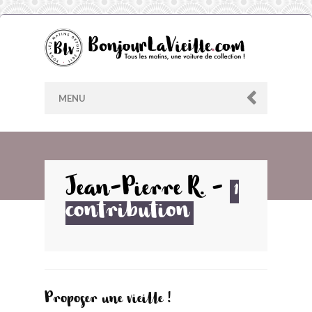
MENU
AU HASARD
Jean-Pierre R.
-
1
contribution
ARCHIVES
LES CONTRIBUTEURS
LE BLOG
Proposer une vieille !