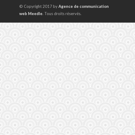
© Copyright 2017 by
Agence de communication
web Meedle
. Tous droits réservés.