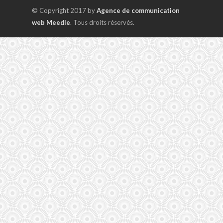
© Copyright 2017 by
Agence de communication
web Meedle
. Tous droits réservés.