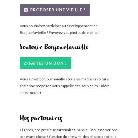
BONJOURLAVIEILLE ?
PROPOSER UNE VIEILLE !
MODÈLES ET MARQUES
Vous souhaitez participer au développement de
Bonjourlavieille ? Envoyez vos photos de vieilles !
COMMENT FONCTIONNE BLV ?
Soutenir Bonjourlavieille
FAITES UN DON !
Vous aimez bonjourlavieille ? tous les matins la voiture
ancienne proposée vous rappelle des souvenirs ? Alors
aidez-nous ;)
Nos partenaires
Ci après, nos précieux partenaires, sans qui nous ne serions
pas grand chose ! Gestion du site web, des réseaux sociaux,