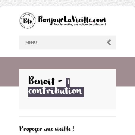
MENU
AU HASARD
Benoit
-
1
contribution
ARCHIVES
LES CONTRIBUTEURS
LE BLOG
Proposer une vieille !