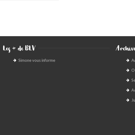
Les + de BLV
Archive
Simone vous informe
A
O
S
A
Ju