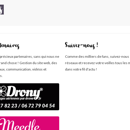
s
tenaires
Suivez-nous !
 précieux partenaires, sans qui nous ne
Comme des milliers de fans, suivez-nous 
rand chose ! Gestion du site web, des
réseaux et recevez votre veilles tous les 
aux, communication, vidéos et
dans votre fil d'actu !
s.