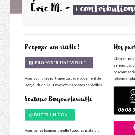
Éric M.
-
contribution
3
Proposer une vieille !
Nos par
Ci après, nos
PROPOSER UNE VIEILLE !
serions pas g
réseaux soci
Vous souhaitez participer au développement de
tellement plu
Bonjourlavieille ? Envoyez vos photos de vieilles !
Soutenir Bonjourlavieille
FAITES UN DON !
Vous aimez bonjourlavieille ? tous les matins la