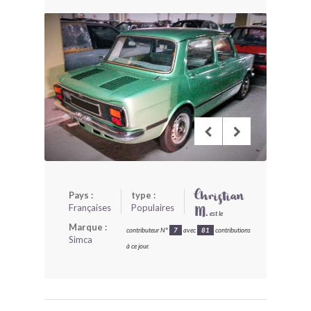
BONJOURLAVIEILLE ?
MODÈLES ET MARQUES
COMMENT FONCTIONNE BLV ?
Pays :
type :
Christian
Françaises
Populaires
M.
est le
Marque :
contributeur N°
7
avec
81
contributions
Simca
à ce jour.