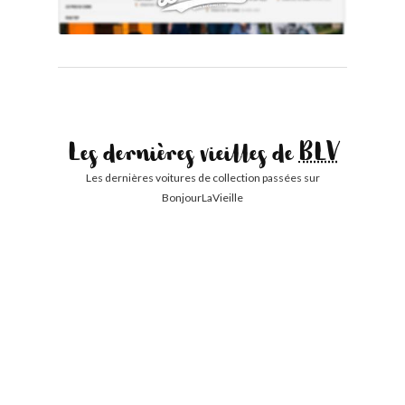
Les dernières vieilles de
BLV
Les dernières voitures de collection passées sur
BonjourLaVieille