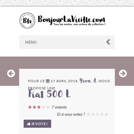
MENU
AU HASARD
POUR CE
27 AVRIL 2014,
NOUS
Yvon A.
PROPOSE UNE
ARCHIVES
Fiat 500 L
LES CONTRIBUTEURS
7
votants
Et si vous votiez ?
LE BLOG
JE VOTE !