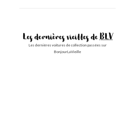
Les dernières vieilles de
BLV
Les dernières voitures de collection passées sur
BonjourLaVieille