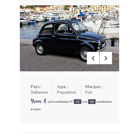
BONJOURLAVIEILLE ?
MODÈLES ET MARQUES
COMMENT FONCTIONNE BLV ?
Pays :
type :
Marque :
Italiennes
Populaires
Fiat
Yvon A.
est le contributeur N°
12
avec
46
contributions
à ce jour.