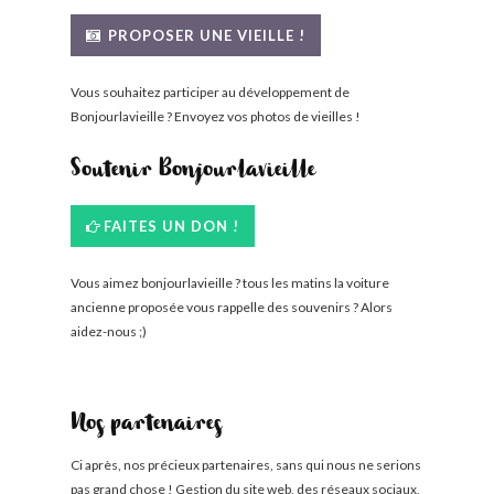
BONJOURLAVIEILLE ?
PROPOSER UNE VIEILLE !
MODÈLES ET MARQUES
Vous souhaitez participer au développement de
Bonjourlavieille ? Envoyez vos photos de vieilles !
COMMENT FONCTIONNE BLV ?
Soutenir Bonjourlavieille
FAITES UN DON !
Vous aimez bonjourlavieille ? tous les matins la voiture
ancienne proposée vous rappelle des souvenirs ? Alors
aidez-nous ;)
Nos partenaires
Ci après, nos précieux partenaires, sans qui nous ne serions
pas grand chose ! Gestion du site web, des réseaux sociaux,