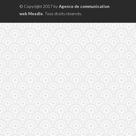
© Copyright 2017 by
Agence de communication
web Meedle
. Tous droits réservés.