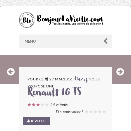
MENU
AU HASARD
POUR CE
27 MAI 2016,
NOUS
Chris
PROPOSE UNE
ARCHIVES
Renault 16 TS
LES CONTRIBUTEURS
24
votants
Et si vous votiez ?
LE BLOG
JE VOTE !