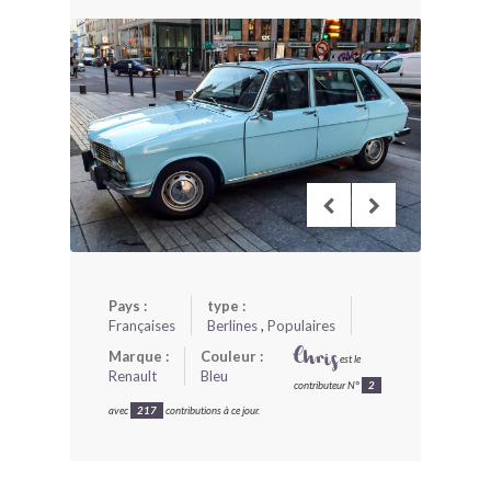
BONJOURLAVIEILLE ?
MODÈLES ET MARQUES
COMMENT FONCTIONNE BLV ?
Pays :
type :
Françaises
Berlines
,
Populaires
Marque :
Couleur :
Chris
est le
Renault
Bleu
contributeur N°
2
avec
217
contributions à ce jour.