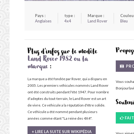
Pays :
type :
Marque :
Couleur
Anglaises
4x4
Land Rover
Bleu
Propose
Plus d'infos sur le modèle
Land Rover 1982 ou la
PRO
marque
:
La marque a été fondée par Rover, qui a disparu en
Vous souha
2005. Les premiers véhicules nommés Land Rover
Bonjourlavi
ont été construits pendant l'été 1947. Pour nombre
d'adeptes du tout-terrain, le Land Rover est un art
Souten
de vivre. Ce véhicule a la réputation d'être solide.
Ce véhicule a été nommé pendant plusieurs
FAI
années comme étant "La reine des 4X4".
+ LIRE LA SUITE SUR WIKIPÉDIA
Vous aimez 