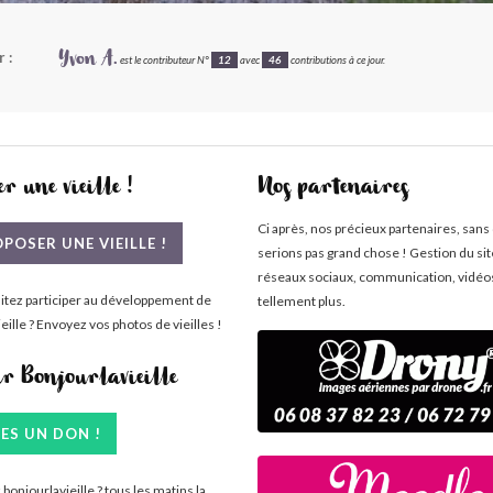
 :
Yvon A.
est le contributeur N°
12
avec
46
contributions à ce jour.
r une vieille !
Nos partenaires
Ci après, nos précieux partenaires, sans
POSER UNE VIEILLE !
serions pas grand chose ! Gestion du si
réseaux sociaux, communication, vidéo
itez participer au développement de
tellement plus.
eille ? Envoyez vos photos de vieilles !
ir Bonjourlavieille
TES UN DON !
bonjourlavieille ? tous les matins la