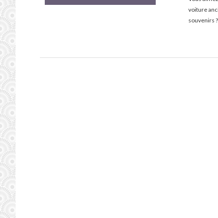
voiture an
souvenirs ?