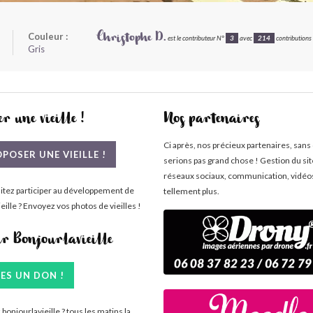
Couleur :
Christophe D.
est le contributeur N°
3
avec
214
contributions à
Gris
r une vieille !
Nos partenaires
Ci après, nos précieux partenaires, sans
POSER UNE VIEILLE !
serions pas grand chose ! Gestion du si
réseaux sociaux, communication, vidéo
itez participer au développement de
tellement plus.
eille ? Envoyez vos photos de vieilles !
ir Bonjourlavieille
TES UN DON !
bonjourlavieille ? tous les matins la