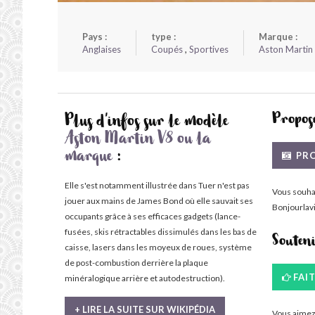
Pays :
type :
Marque :
Anglaises
Coupés
,
Sportives
Aston Martin
Propose
Plus d'infos sur le modèle
Aston Martin V8 ou la
PRO
marque
:
Elle s'est notamment illustrée dans Tuer n'est pas
Vous souha
jouer aux mains de James Bond où elle sauvait ses
Bonjourlavi
occupants grâce à ses efficaces gadgets (lance-
fusées, skis rétractables dissimulés dans les bas de
Souten
caisse, lasers dans les moyeux de roues, système
de post-combustion derrière la plaque
FAI
minéralogique arrière et autodestruction).
+ LIRE LA SUITE SUR WIKIPÉDIA
Vous aimez 