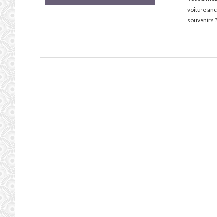
voiture an
souvenirs ?