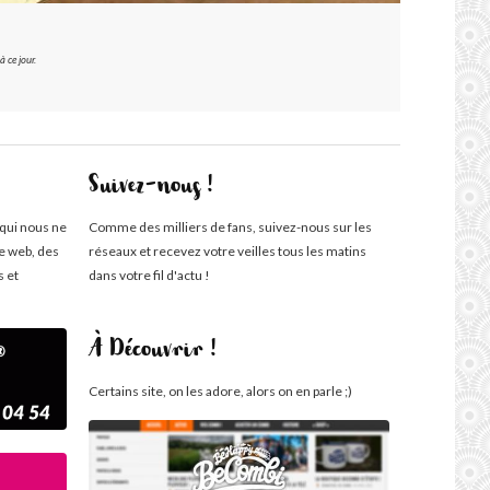
 ce jour.
Suivez-nous !
 qui nous ne
Comme des milliers de fans, suivez-nous sur les
te web, des
réseaux et recevez votre veilles tous les matins
s et
dans votre fil d'actu !
À Découvrir !
Certains site, on les adore, alors on en parle ;)