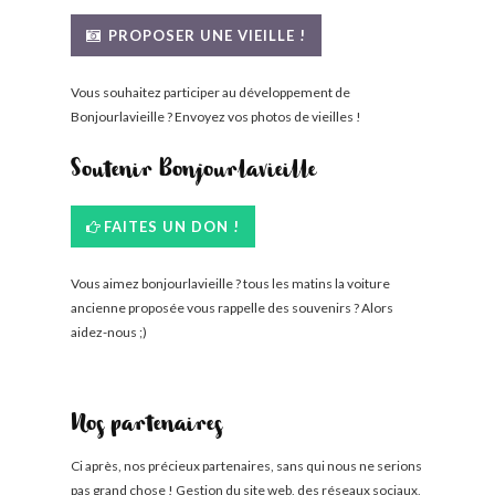
BONJOURLAVIEILLE ?
PROPOSER UNE VIEILLE !
MODÈLES ET MARQUES
Vous souhaitez participer au développement de
Bonjourlavieille ? Envoyez vos photos de vieilles !
COMMENT FONCTIONNE BLV ?
Soutenir Bonjourlavieille
FAITES UN DON !
Vous aimez bonjourlavieille ? tous les matins la voiture
ancienne proposée vous rappelle des souvenirs ? Alors
aidez-nous ;)
Nos partenaires
Ci après, nos précieux partenaires, sans qui nous ne serions
pas grand chose ! Gestion du site web, des réseaux sociaux,