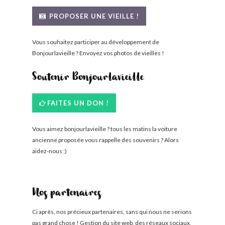
BONJOURLAVIEILLE ?
PROPOSER UNE VIEILLE !
MODÈLES ET MARQUES
Vous souhaitez participer au développement de
Bonjourlavieille ? Envoyez vos photos de vieilles !
COMMENT FONCTIONNE BLV ?
Soutenir Bonjourlavieille
FAITES UN DON !
Vous aimez bonjourlavieille ? tous les matins la voiture
ancienne proposée vous rappelle des souvenirs ? Alors
aidez-nous ;)
Nos partenaires
Ci après, nos précieux partenaires, sans qui nous ne serions
pas grand chose ! Gestion du site web, des réseaux sociaux,