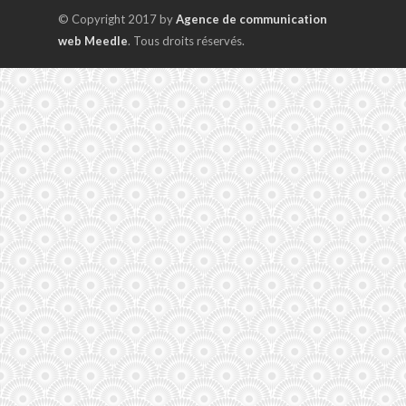
© Copyright 2017 by
Agence de communication
web Meedle
. Tous droits réservés.