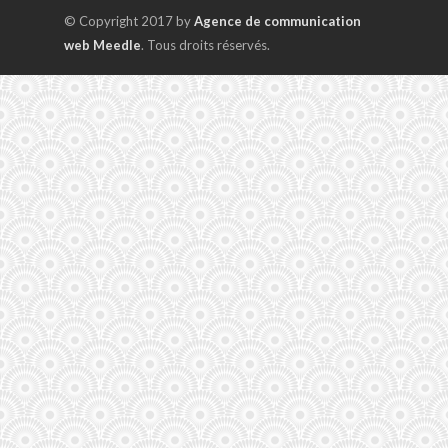
© Copyright 2017 by
Agence de communication
web Meedle
. Tous droits réservés.