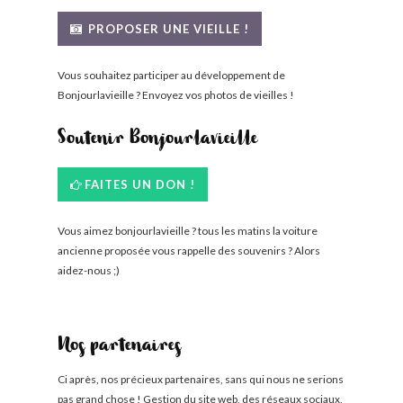
BONJOURLAVIEILLE ?
PROPOSER UNE VIEILLE !
MODÈLES ET MARQUES
Vous souhaitez participer au développement de
Bonjourlavieille ? Envoyez vos photos de vieilles !
COMMENT FONCTIONNE BLV ?
Soutenir Bonjourlavieille
FAITES UN DON !
Vous aimez bonjourlavieille ? tous les matins la voiture
ancienne proposée vous rappelle des souvenirs ? Alors
aidez-nous ;)
Nos partenaires
Ci après, nos précieux partenaires, sans qui nous ne serions
pas grand chose ! Gestion du site web, des réseaux sociaux,