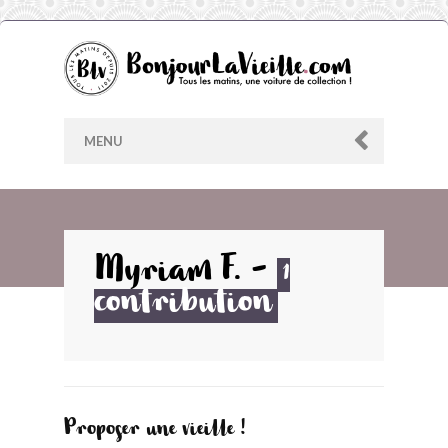
MENU
AU HASARD
Myriam F.
-
1
contribution
ARCHIVES
LES CONTRIBUTEURS
LE BLOG
Proposer une vieille !