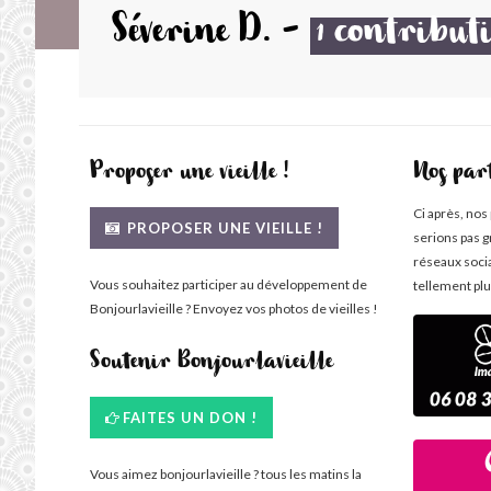
Séverine D.
-
contribut
1
Proposer une vieille !
Nos par
Ci après, nos
PROPOSER UNE VIEILLE !
serions pas g
réseaux soci
Vous souhaitez participer au développement de
tellement plu
Bonjourlavieille ? Envoyez vos photos de vieilles !
Soutenir Bonjourlavieille
FAITES UN DON !
Vous aimez bonjourlavieille ? tous les matins la