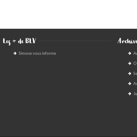
Les + de BLV
Archive
Simone vous informe
A
O
S
A
Ju