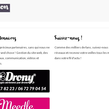
ion
tenaires
Suivez-nous !
 précieux partenaires, sans qui nous ne
Comme des milliers de fans, suivez-nous 
rand chose ! Gestion du site web, des
réseaux et recevez votre veilles tous les 
aux, communication, vidéos et
dans votre fil d'actu !
s.