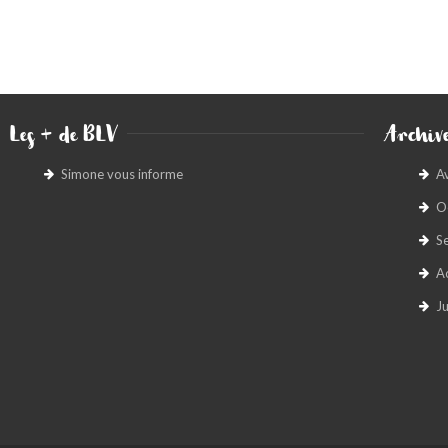
Les + de BLV
Archive
Simone vous informe
A
O
S
A
Ju