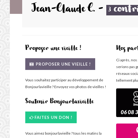
Jean-Claude C.
-
contr
3
Proposer une vieille !
Nos par
Ci après, nos
PROPOSER UNE VIEILLE !
serions pas g
réseaux soci
Vous souhaitez participer au développement de
tellement plu
Bonjourlavieille ? Envoyez vos photos de vieilles !
Soutenir Bonjourlavieille
FAITES UN DON !
Vous aimez bonjourlavieille ? tous les matins la