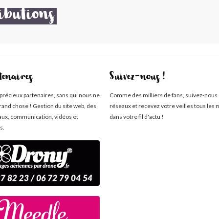
ibutions
tenaires
Suivez-nous !
 précieux partenaires, sans qui nous ne
Comme des milliers de fans, suivez-nous 
rand chose ! Gestion du site web, des
réseaux et recevez votre veilles tous les 
aux, communication, vidéos et
dans votre fil d'actu !
s.