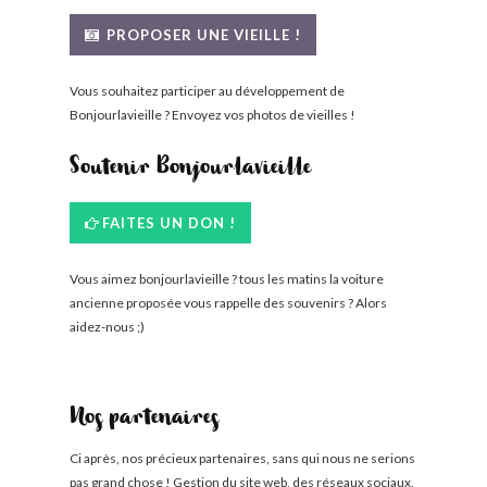
BONJOURLAVIEILLE ?
PROPOSER UNE VIEILLE !
MODÈLES ET MARQUES
Vous souhaitez participer au développement de
Bonjourlavieille ? Envoyez vos photos de vieilles !
COMMENT FONCTIONNE BLV ?
Soutenir Bonjourlavieille
FAITES UN DON !
Vous aimez bonjourlavieille ? tous les matins la voiture
ancienne proposée vous rappelle des souvenirs ? Alors
aidez-nous ;)
Nos partenaires
Ci après, nos précieux partenaires, sans qui nous ne serions
pas grand chose ! Gestion du site web, des réseaux sociaux,