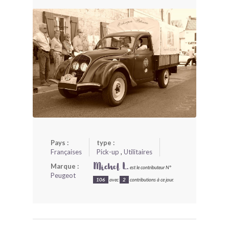
BONJOURLAVIEILLE ?
MODÈLES ET MARQUES
COMMENT FONCTIONNE BLV ?
Pays :
type :
Françaises
Pick-up
,
Utilitaires
Marque :
Michel L.
est le contributeur N°
Peugeot
106
avec
2
contributions à ce jour.