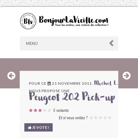
MENU
AU HASARD
POUR CE
21 NOVEMBRE 2011,
Michel L.
NOUS PROPOSE UNE
ARCHIVES
Peugeot 202 Pick-up
LES CONTRIBUTEURS
5
votants
Et si vous votiez ?
LE BLOG
JE VOTE !