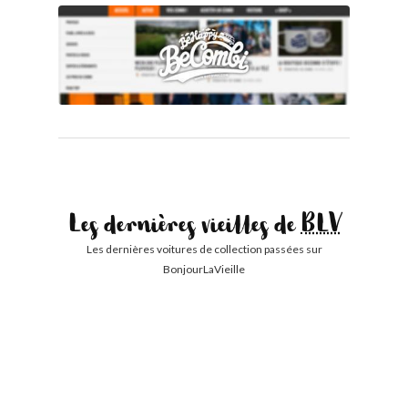
Les dernières vieilles de
BLV
Les dernières voitures de collection passées sur
BonjourLaVieille