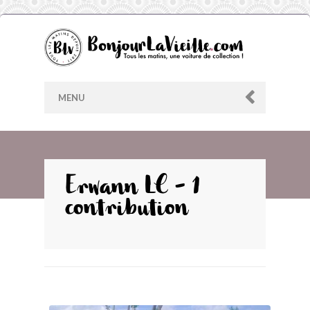
MENU
AU HASARD
Erwann LC - 1
contribution
ARCHIVES
LES CONTRIBUTEURS
LE BLOG