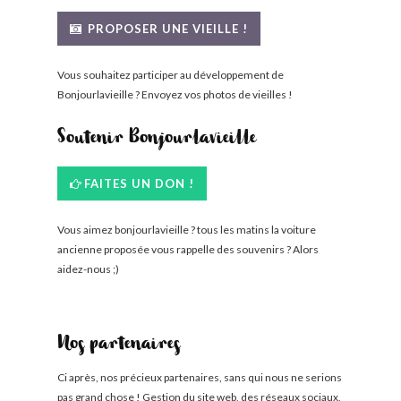
BONJOURLAVIEILLE ?
PROPOSER UNE VIEILLE !
MODÈLES ET MARQUES
Vous souhaitez participer au développement de
Bonjourlavieille ? Envoyez vos photos de vieilles !
COMMENT FONCTIONNE BLV ?
Soutenir Bonjourlavieille
FAITES UN DON !
Vous aimez bonjourlavieille ? tous les matins la voiture
ancienne proposée vous rappelle des souvenirs ? Alors
aidez-nous ;)
Nos partenaires
Ci après, nos précieux partenaires, sans qui nous ne serions
pas grand chose ! Gestion du site web, des réseaux sociaux,