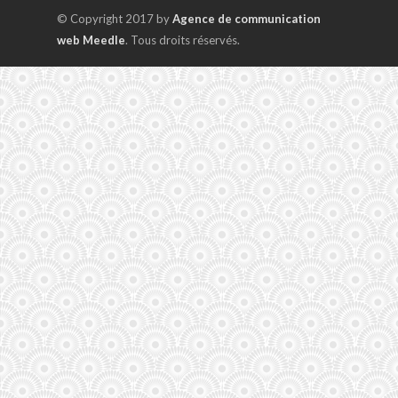
© Copyright 2017 by
Agence de communication
web Meedle
. Tous droits réservés.