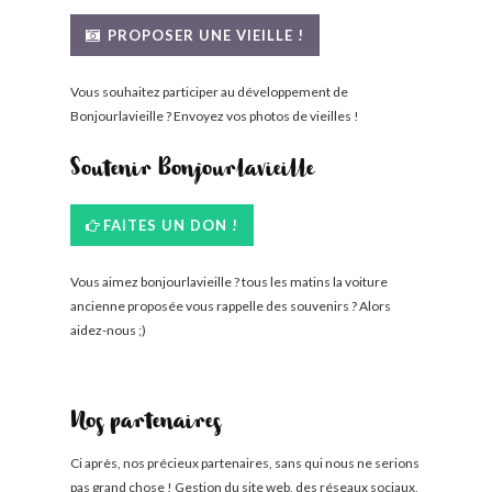
BONJOURLAVIEILLE ?
PROPOSER UNE VIEILLE !
MODÈLES ET MARQUES
Vous souhaitez participer au développement de
Bonjourlavieille ? Envoyez vos photos de vieilles !
COMMENT FONCTIONNE BLV ?
Soutenir Bonjourlavieille
FAITES UN DON !
Vous aimez bonjourlavieille ? tous les matins la voiture
ancienne proposée vous rappelle des souvenirs ? Alors
aidez-nous ;)
Nos partenaires
Ci après, nos précieux partenaires, sans qui nous ne serions
pas grand chose ! Gestion du site web, des réseaux sociaux,