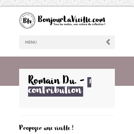
MENU
AU HASARD
Romain Du.
-
1
contribution
ARCHIVES
LES CONTRIBUTEURS
LE BLOG
Proposer une vieille !