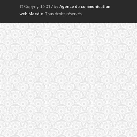
© Copyright 2017 by
Agence de communication
web Meedle
. Tous droits réservés.