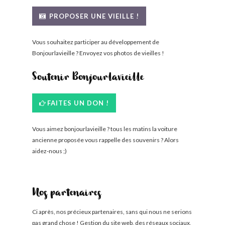
BONJOURLAVIEILLE ?
PROPOSER UNE VIEILLE !
MODÈLES ET MARQUES
Vous souhaitez participer au développement de
Bonjourlavieille ? Envoyez vos photos de vieilles !
COMMENT FONCTIONNE BLV ?
Soutenir Bonjourlavieille
FAITES UN DON !
Vous aimez bonjourlavieille ? tous les matins la voiture
ancienne proposée vous rappelle des souvenirs ? Alors
aidez-nous ;)
Nos partenaires
Ci après, nos précieux partenaires, sans qui nous ne serions
pas grand chose ! Gestion du site web, des réseaux sociaux,