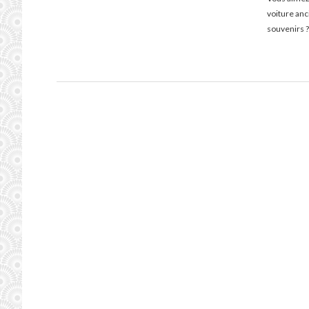
voiture an
souvenirs ?