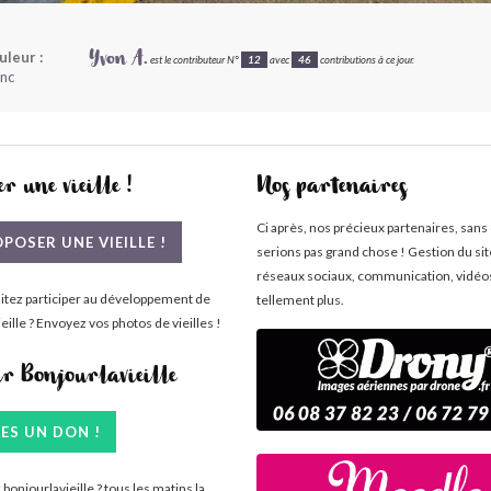
uleur :
Yvon A.
est le contributeur N°
12
avec
46
contributions à ce jour.
anc
r une vieille !
Nos partenaires
Ci après, nos précieux partenaires, sans
POSER UNE VIEILLE !
serions pas grand chose ! Gestion du si
réseaux sociaux, communication, vidéo
itez participer au développement de
tellement plus.
eille ? Envoyez vos photos de vieilles !
ir Bonjourlavieille
TES UN DON !
bonjourlavieille ? tous les matins la