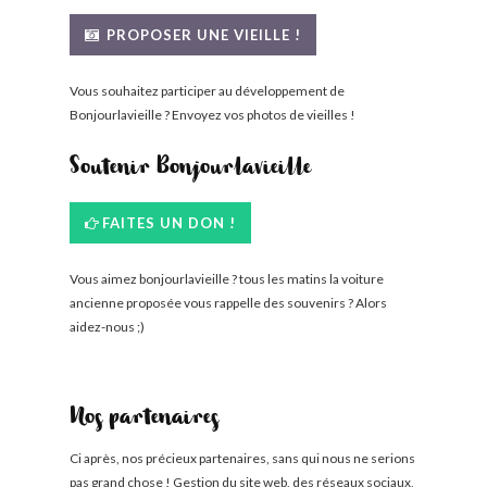
BONJOURLAVIEILLE ?
PROPOSER UNE VIEILLE !
MODÈLES ET MARQUES
Vous souhaitez participer au développement de
Bonjourlavieille ? Envoyez vos photos de vieilles !
COMMENT FONCTIONNE BLV ?
Soutenir Bonjourlavieille
FAITES UN DON !
Vous aimez bonjourlavieille ? tous les matins la voiture
ancienne proposée vous rappelle des souvenirs ? Alors
aidez-nous ;)
Nos partenaires
Ci après, nos précieux partenaires, sans qui nous ne serions
pas grand chose ! Gestion du site web, des réseaux sociaux,