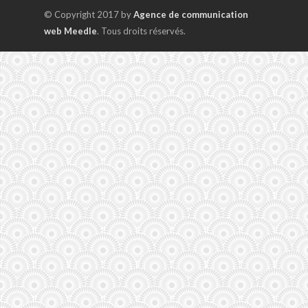
© Copyright 2017 by
Agence de communication
web Meedle
. Tous droits réservés.