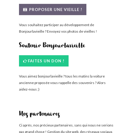
BONJOURLAVIEILLE ?
PROPOSER UNE VIEILLE !
MODÈLES ET MARQUES
Vous souhaitez participer au développement de
Bonjourlavieille ? Envoyez vos photos de vieilles !
COMMENT FONCTIONNE BLV ?
Soutenir Bonjourlavieille
FAITES UN DON !
Vous aimez bonjourlavieille ? tous les matins la voiture
ancienne proposée vous rappelle des souvenirs ? Alors
aidez-nous ;)
Nos partenaires
Ci après, nos précieux partenaires, sans qui nous ne serions
pas grand chose ! Gestion du site web, des réseaux sociaux,