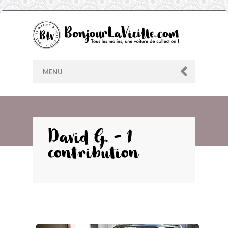
MENU
AU HASARD
David G. - 1
contribution
ARCHIVES
LES CONTRIBUTEURS
LE BLOG