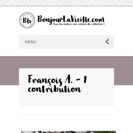
MENU
AU HASARD
François A. - 1
contribution
ARCHIVES
LES CONTRIBUTEURS
LE BLOG