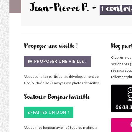
Jean-Pierre P.
-
contri
1
Proposer une vieille !
Nos par
Ci après, nos
PROPOSER UNE VIEILLE !
serions pas g
réseaux soci
Vous souhaitez participer au développement de
tellement plu
Bonjourlavieille ? Envoyez vos photos de vieilles !
Soutenir Bonjourlavieille
FAITES UN DON !
Vous aimez bonjourlavieille ? tous les matins la