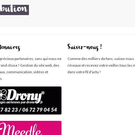
bution
tenaires
Suivez-nous !
 précieux partenaires, sans qui nous ne
Comme des milliers de fans, suivez-nous 
rand chose ! Gestion du site web, des
réseaux et recevez votre veilles tous les 
aux, communication, vidéos et
dans votre fil d'actu !
s.