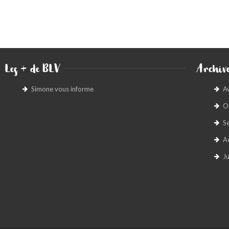
Les + de BLV
Archive
Simone vous informe
A
O
S
A
Ju