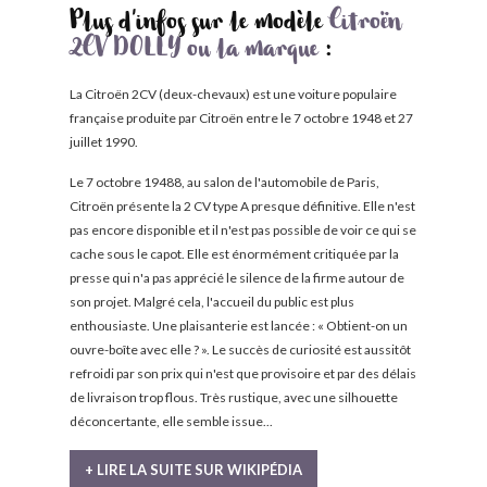
Plus d'infos sur le modèle
Citroën
2CV DOLLY ou la marque
:
La Citroën 2CV (deux-chevaux) est une voiture populaire
française produite par Citroën entre le 7 octobre 1948 et 27
juillet 1990.
Le 7 octobre 19488, au salon de l'automobile de Paris,
Citroën présente la 2 CV type A presque définitive. Elle n'est
pas encore disponible et il n'est pas possible de voir ce qui se
cache sous le capot. Elle est énormément critiquée par la
presse qui n'a pas apprécié le silence de la firme autour de
son projet. Malgré cela, l'accueil du public est plus
enthousiaste. Une plaisanterie est lancée : « Obtient-on un
ouvre-boîte avec elle ? ». Le succès de curiosité est aussitôt
refroidi par son prix qui n'est que provisoire et par des délais
de livraison trop flous. Très rustique, avec une silhouette
déconcertante, elle semble issue...
+ LIRE LA SUITE SUR WIKIPÉDIA