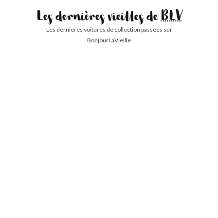
Les dernières vieilles de
BLV
Les dernières voitures de collection passées sur
BonjourLaVieille