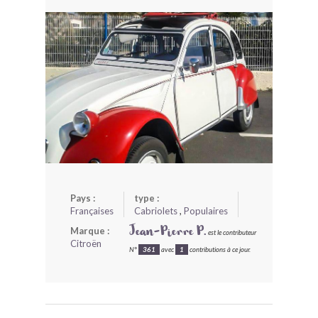
BONJOURLAVIEILLE ?
MODÈLES ET MARQUES
COMMENT FONCTIONNE BLV ?
Pays :
type :
Françaises
Cabriolets
,
Populaires
Marque :
Jean-Pierre P.
est le contributeur
Citroën
N°
361
avec
1
contributions à ce jour.