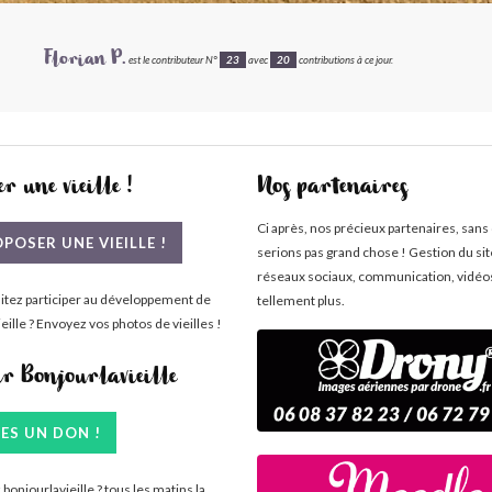
Florian P.
est le contributeur N°
23
avec
20
contributions à ce jour.
r une vieille !
Nos partenaires
Ci après, nos précieux partenaires, sans
POSER UNE VIEILLE !
serions pas grand chose ! Gestion du si
réseaux sociaux, communication, vidéo
itez participer au développement de
tellement plus.
eille ? Envoyez vos photos de vieilles !
ir Bonjourlavieille
TES UN DON !
bonjourlavieille ? tous les matins la