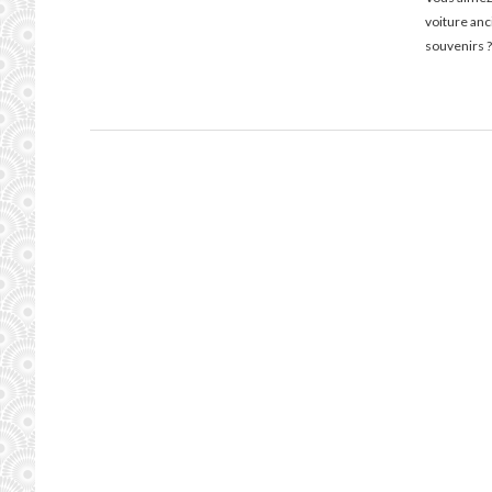
voiture an
souvenirs ?