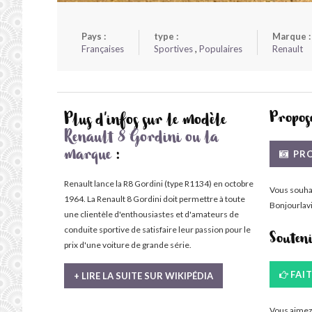
Pays :
type :
Marque :
Françaises
Sportives
,
Populaires
Renault
Propose
Plus d'infos sur le modèle
Renault 8 Gordini ou la
PRO
marque
:
Renault lance la R8 Gordini (type R1134) en octobre
Vous souha
1964. La Renault 8 Gordini doit permettre à toute
Bonjourlavi
une clientèle d'enthousiastes et d'amateurs de
conduite sportive de satisfaire leur passion pour le
Souten
prix d'une voiture de grande série.
FAI
+ LIRE LA SUITE SUR WIKIPÉDIA
Vous aimez 