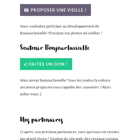
BONJOURLAVIEILLE ?
PROPOSER UNE VIEILLE !
MODÈLES ET MARQUES
Vous souhaitez participer au développement de
Bonjourlavieille ? Envoyez vos photos de vieilles !
COMMENT FONCTIONNE BLV ?
Soutenir Bonjourlavieille
FAITES UN DON !
Vous aimez bonjourlavieille ? tous les matins la voiture
ancienne proposée vous rappelle des souvenirs ? Alors
aidez-nous ;)
Nos partenaires
Ci après, nos précieux partenaires, sans qui nous ne serions
pas grand chose ! Gestion du site web, des réseaux sociaux,