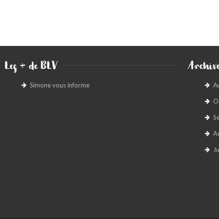
Les + de BLV
Archive
Simone vous informe
A
O
S
A
Ju