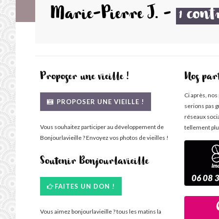
Marie-Pierre J.
-
cont
1
Proposer une vieille !
Nos par
Ci après, nos
PROPOSER UNE VIEILLE !
serions pas g
réseaux soci
Vous souhaitez participer au développement de
tellement plu
Bonjourlavieille ? Envoyez vos photos de vieilles !
Soutenir Bonjourlavieille
FAITES UN DON !
Vous aimez bonjourlavieille ? tous les matins la