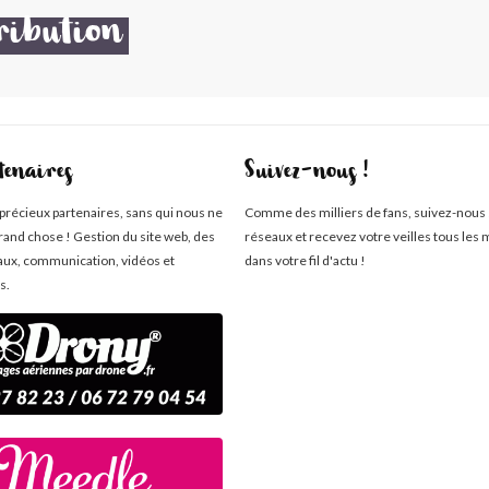
ribution
tenaires
Suivez-nous !
 précieux partenaires, sans qui nous ne
Comme des milliers de fans, suivez-nous 
rand chose ! Gestion du site web, des
réseaux et recevez votre veilles tous les 
aux, communication, vidéos et
dans votre fil d'actu !
s.