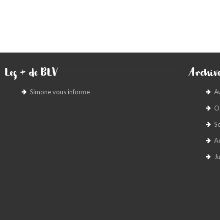
Les + de BLV
Archive
Simone vous informe
A
O
S
A
Ju