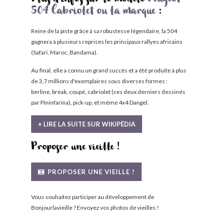
Plus d'infos sur le modèle
Peugeot
504 Cabriolet ou la marque
:
Reine de la piste grâce à sa robustesse légendaire, la 504
gagnera à plusieurs reprises les principaux rallyes africains
(Safari, Maroc, Bandama).
Au final, elle a connu un grand succès et a été produite à plus
de 3,7 millions d'exemplaires sous diverses formes :
berline, break, coupé, cabriolet (ces deux derniers dessinés
par Pininfarina), pick-up, et même 4x4 Dangel.
+ LIRE LA SUITE SUR WIKIPÉDIA
Proposer une vieille !
PROPOSER UNE VIEILLE !
Vous souhaitez participer au développement de
Bonjourlavieille ? Envoyez vos photos de vieilles !