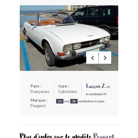
BONJOURLAVIEILLE ?
MODÈLES ET MARQUES
COMMENT FONCTIONNE BLV ?
Pays :
type :
Lucien Z.
est
Françaises
Cabriolets
le contributeur N°
Marque :
14
avec
36
contributions à ce jour.
Peugeot