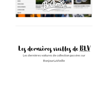
Les dernières vieilles de
BLV
Les dernières voitures de collection passées sur
BonjourLaVieille