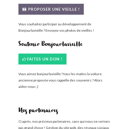
BONJOURLAVIEILLE ?
PROPOSER UNE VIEILLE !
MODÈLES ET MARQUES
Vous souhaitez participer au développement de
Bonjourlavieille ? Envoyez vos photos de vieilles !
COMMENT FONCTIONNE BLV ?
Soutenir Bonjourlavieille
FAITES UN DON !
Vous aimez bonjourlavieille ? tous les matins la voiture
ancienne proposée vous rappelle des souvenirs ? Alors
aidez-nous ;)
Nos partenaires
Ci après, nos précieux partenaires, sans qui nous ne serions
pas grand chose ! Gestion du site web, des réseaux sociaux,