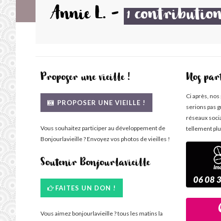
Annie L.
-
contributio
1
Proposer une vieille !
Nos par
Ci après, nos
PROPOSER UNE VIEILLE !
serions pas g
réseaux soci
Vous souhaitez participer au développement de
tellement plu
Bonjourlavieille ? Envoyez vos photos de vieilles !
Soutenir Bonjourlavieille
FAITES UN DON !
Vous aimez bonjourlavieille ? tous les matins la