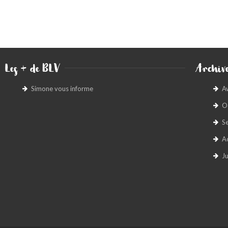
Les + de BLV
Archive
Simone vous informe
A
O
S
A
Ju