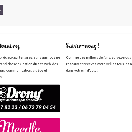
n
tenaires
Suivez-nous !
 précieux partenaires, sans qui nous ne
Comme des milliers de fans, suivez-nous 
rand chose ! Gestion du site web, des
réseaux et recevez votre veilles tous les 
aux, communication, vidéos et
dans votre fil d'actu !
s.