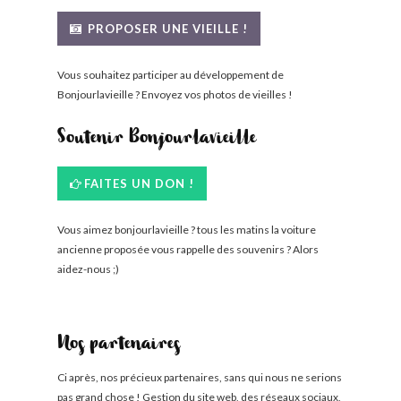
BONJOURLAVIEILLE ?
PROPOSER UNE VIEILLE !
MODÈLES ET MARQUES
Vous souhaitez participer au développement de
Bonjourlavieille ? Envoyez vos photos de vieilles !
COMMENT FONCTIONNE BLV ?
Soutenir Bonjourlavieille
FAITES UN DON !
Vous aimez bonjourlavieille ? tous les matins la voiture
ancienne proposée vous rappelle des souvenirs ? Alors
aidez-nous ;)
Nos partenaires
Ci après, nos précieux partenaires, sans qui nous ne serions
pas grand chose ! Gestion du site web, des réseaux sociaux,