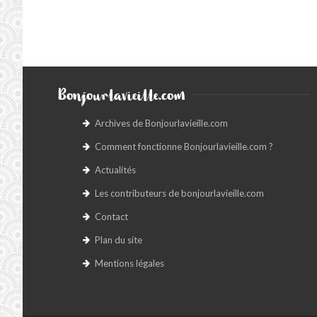
Bonjourlavieille.com
Archives de Bonjourlavieille.com
Comment fonctionne Bonjourlavieille.com ?
Actualités
Les contributeurs de bonjourlavieille.com
Contact
Plan du site
Mentions légales