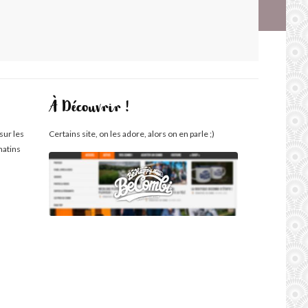
À Découvrir !
sur les
Certains site, on les adore, alors on en parle ;)
matins