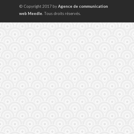
© Copyright 2017 by
Agence de communication
web Meedle
. Tous droits réservés.