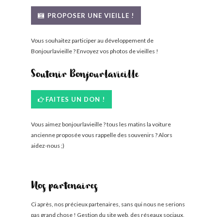
BONJOURLAVIEILLE ?
PROPOSER UNE VIEILLE !
MODÈLES ET MARQUES
Vous souhaitez participer au développement de
Bonjourlavieille ? Envoyez vos photos de vieilles !
COMMENT FONCTIONNE BLV ?
Soutenir Bonjourlavieille
FAITES UN DON !
Vous aimez bonjourlavieille ? tous les matins la voiture
ancienne proposée vous rappelle des souvenirs ? Alors
aidez-nous ;)
Nos partenaires
Ci après, nos précieux partenaires, sans qui nous ne serions
pas grand chose ! Gestion du site web, des réseaux sociaux,