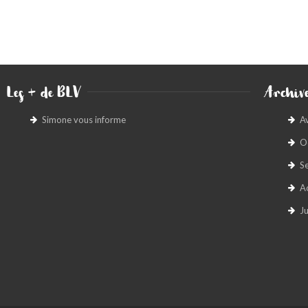
Les + de BLV
Archive
Simone vous informe
A
O
S
A
Ju