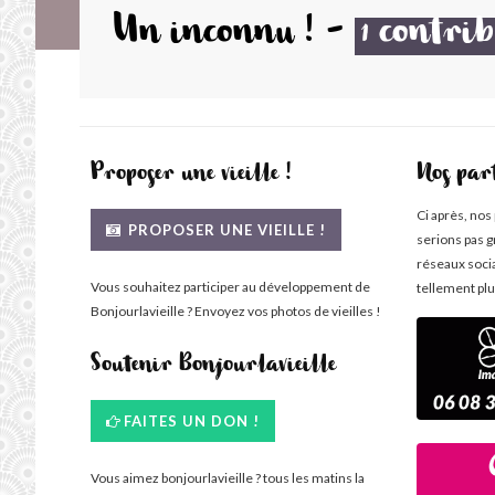
Un inconnu !
-
contrib
1
Proposer une vieille !
Nos par
Ci après, nos
PROPOSER UNE VIEILLE !
serions pas g
réseaux soci
Vous souhaitez participer au développement de
tellement plu
Bonjourlavieille ? Envoyez vos photos de vieilles !
Soutenir Bonjourlavieille
FAITES UN DON !
Vous aimez bonjourlavieille ? tous les matins la