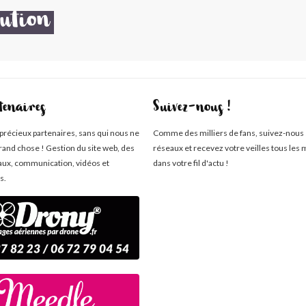
ution
tenaires
Suivez-nous !
 précieux partenaires, sans qui nous ne
Comme des milliers de fans, suivez-nous 
rand chose ! Gestion du site web, des
réseaux et recevez votre veilles tous les 
aux, communication, vidéos et
dans votre fil d'actu !
s.