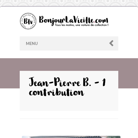
MENU
AU HASARD
Jean-Pierre B. - 1
contribution
ARCHIVES
LES CONTRIBUTEURS
LE BLOG